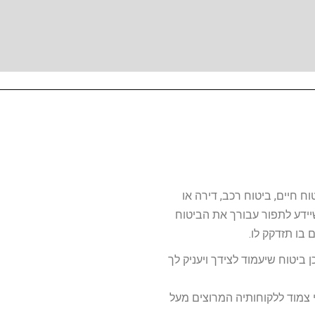
ביטוח
דירה
ביטוח
ביטוח
ביטוח
חיים, ביטוח רכב, דירה או
רכב
עסק
בריאות
יידע לתפור עבורך את הביטוח
הגן
 בו תזדקק לו.
על
מתן
מותאם
רכושך
לשמירה
 ביטוח שיעמוד לצידך ויעניק לך
מענה
לצרכיך
על
היקר
-
מלא
י צמוד ללקוחותיה המרוצים מעל
היקרים
באמצעות
לצרכי
תנאים