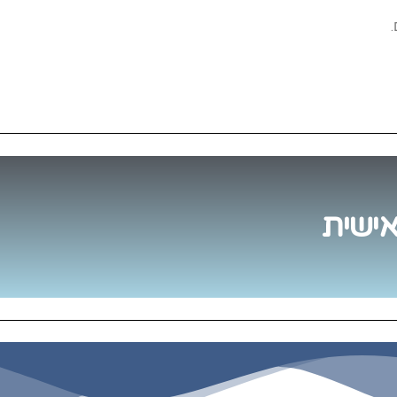
לך
ביטוח
העסק
אטרקטיביים
מותאם
אישית
אישית